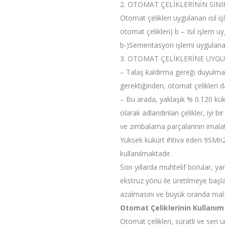
2. OTOMAT ÇELİKLERİNİN SIN
Otomat çelikleri uygulanan ısıl 
otomat çelikleri) b – Isıl işlem u
b-)Sementasyon işlemi uygulananl
3. OTOMAT ÇELİKLERİNE UYG
– Talaş kaldırma gereği duyulma
gerektiğinden, otomat çelikleri d
– Bu arada, yaklaşık % 0.120 kük
olarak adlandırılan çelikler, iyi b
ve zımbalama parçalarının imalat
Yüksek kükürt ihtiva eden 9SMn2
kullanılmaktadır.
Son yıllarda muhtelif borular, ya
ekstruz yönü ile üretilmeye başla
azalmasını ve büyük oranda mal
Otomat Çeliklerinin Kullanım 
Otomat çelikleri, süratli ve seri