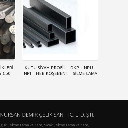
 – NPU –
DIĞER VASIFLI ÇELIKLER
ÖZEL A
LME LAMA
NURSAN DEMİR ÇELİK SAN. TİC. LTD. ŞTİ.
ğuk Çekme Lama ve Kare, Sıcak Çekme Lama ve Kare,