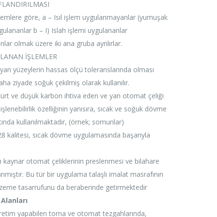
IFLANDIRILMASI
işlemlere göre, a – Isıl işlem uygulanmayanlar (yumuşak
ygulananlar b – I) Islah işlemi uygulananlar
ar olmak üzere iki ana gruba ayrılırlar.
ULANAN İŞLEMLER
yan yüzeylerin hassas ölçü toleranslarında olması
aha ziyade soğuk çekilmiş olarak kullanılır.
ürt ve düşük karbon ihtiva eden ve yan otomat çeliği
ir işlenebilirlik özelliğinin yanısıra, sıcak ve soğuk dövme
ında kullanılmaktadır, (örnek; somunlar)
8 kalitesi, sıcak dövme uygulamasında başarıyla
rı kaynar otomat çeliklerinin preslenmesi ve bilahare
nmıştır. Bu tür bir uygulama talaşlı imalat masrafının
zeme tasarrufunu da beraberinde getirmektedir
Alanları
 üretim yapabilen torna ve otomat tezgahlarında,