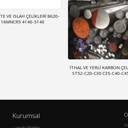
L VE YERLI KARBON ÇELIKLERI
KUTU SİYAH PROFİL – DKP
52-C20-C30 C35-C40-C45-C50
NPI – HEB KÖŞEBENT – Sİ
Kurumsal
O
So
Analiz Bilgileri