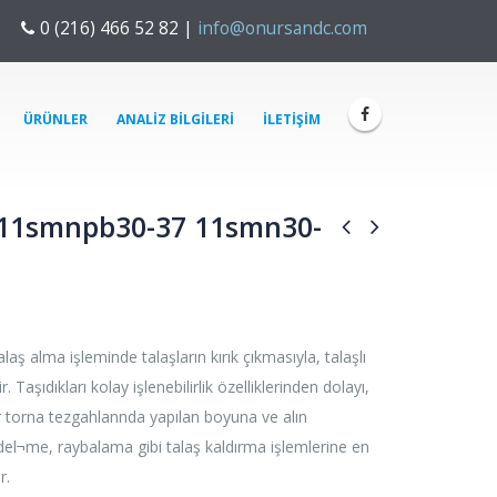
0 (216) 466 52 82
|
info@onursandc.com
ÜRÜNLER
ANALIZ BILGILERI
İLETIŞIM
i 11smnpb30-37 11smn30-
talaş alma işleminde talaşların kırık çıkmasıyla, talaşlı
. Taşıdıkları kolay işlenebilirlik özelliklerinden dolayı,
er torna tezgahlannda yapılan boyuna ve alın
el¬me, raybalama gibi talaş kaldırma işlemlerine en
r.