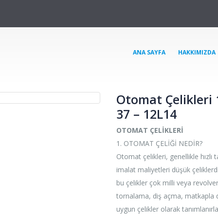
ANA SAYFA
HAKKIMIZDA
Otomat Çelikler
37 – 12L14
OTOMAT ÇELİKLERİ
1. OTOMAT ÇELİĞİ NEDİR?
Otomat çelikleri, genellikle hızlı 
imalat maliyetleri düşük çeliklerdir
bu çelikler çok milli veya revolv
tornalama, diş açma, matkapla d
uygun çelikler olarak tanımlanırla