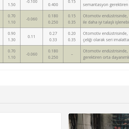
-0.100
0.15
1.50
0.400
semantasyon gerektiren se
0.70
0.180
0.15
Otomotiv endüstrisinde, 
-0.060
1.10
0.250
0.35
ile daha iyi talaşlı işlenebil
0.90
0.27
0.20
Otomotiv endüstrisinde,
0.11
1.30
0.33
0.35
çeliği olarak seri imalatt
0.70
0.180
Otomotiv endüstrisinde, 
-0.060
–
1.10
0.250
gerektiren orta dayanımlı