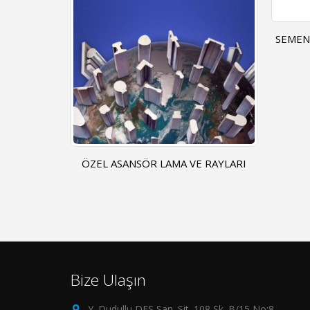
SEMENTE VE ISLAH ÇELIKLERI 8620-
16MNCR5 4140-5140
VE RAYLARI
İTHA
ST
Bize Ulaşın
Y. Dudullu DES San. Sit. 108 Sk. B/15 No:8