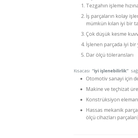
Tezgahın işleme hızın
İş parçaların kolay işl
mümkün kılan iyi bir tal
Çok düşük kesme kuvve
İşlenen parçada iyi bir 
Dar ölçü töleransları
Kısacası
“iyi işlenebilirlik”
sağ
Otomotiv sanayi için d
Makine ve teçhizat üre
Konstrüksiyon elemanl
Hassas mekanik parçala
ölçü cihazları parçaları