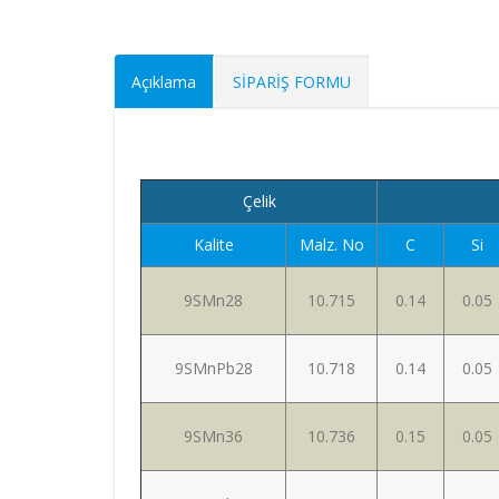
Açıklama
SİPARİŞ FORMU
Çelik
Kalite
Malz. No
C
Si
9SMn28
10.715
0.14
0.05
9SMnPb28
10.718
0.14
0.05
9SMn36
10.736
0.15
0.05