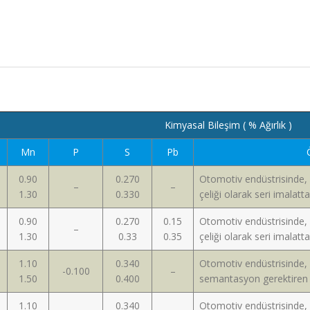
Kimyasal Bileşim ( % Ağırlık )
Mn
P
S
Pb
0.90
0.270
Otomotiv endüstrisinde,
–
–
1.30
0.330
çeliği olarak seri imalatt
0.90
0.270
0.15
Otomotiv endüstrisinde,
–
1.30
0.33
0.35
çeliği olarak seri imalatt
1.10
0.340
Otomotiv endüstrisinde,
-0.100
–
1.50
0.400
semantasyon gerektiren s
1.10
0.340
Otomotiv endüstrisinde,