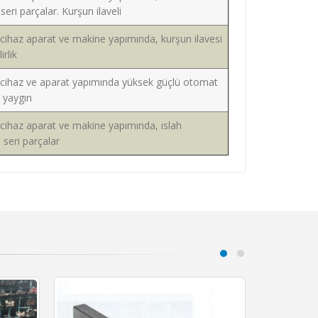
ri parçalar. Kurşun ilaveli
cihaz aparat ve makine yapımında, kurşun ilavesi
irlik
 cihaz ve aparat yapımında yüksek güçlü otomat
a yaygın
cihaz aparat ve makine yapımında, ıslah
 seri parçalar