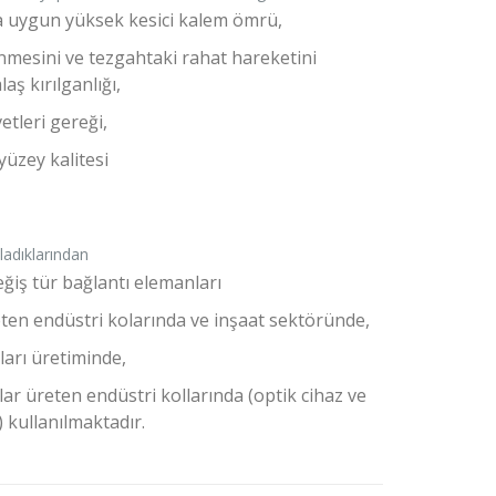
a uygun yüksek kesici kalem ömrü,
enmesini ve tezgahtaki rahat hareketini
aş kırılganlığı,
tleri gereği,
yüzey kalitesi
ladıklarından
eğiş tür bağlantı elemanları
ten endüstri kolarında ve inşaat sektöründe,
arı üretiminde,
r üreten endüstri kollarında (optik cihaz ve
) kullanılmaktadır.