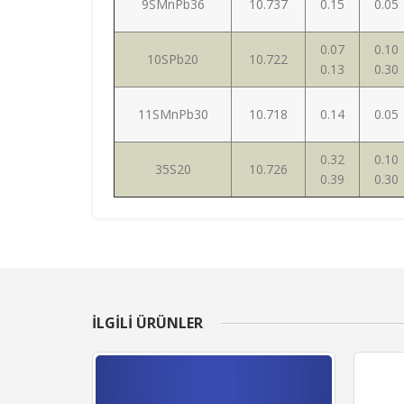
9SMnPb36
10.737
0.15
0.05
0.07
0.10
10SPb20
10.722
0.13
0.30
11SMnPb30
10.718
0.14
0.05
0.32
0.10
35S20
10.726
0.39
0.30
ILGILI ÜRÜNLER